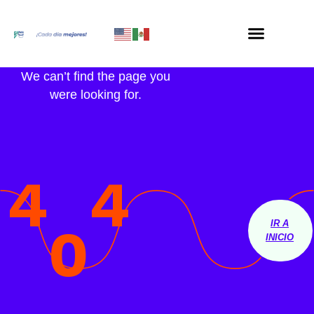
We can’t find the page you
were looking for.
4
4
0
IR A
INICIO