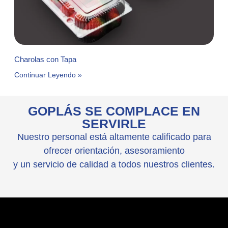
Charolas con Tapa
Continuar Leyendo »
GOPLÁS SE COMPLACE EN
SERVIRLE
Nuestro personal está altamente calificado para
ofrecer orientación, asesoramiento
y un servicio de calidad a todos nuestros clientes.